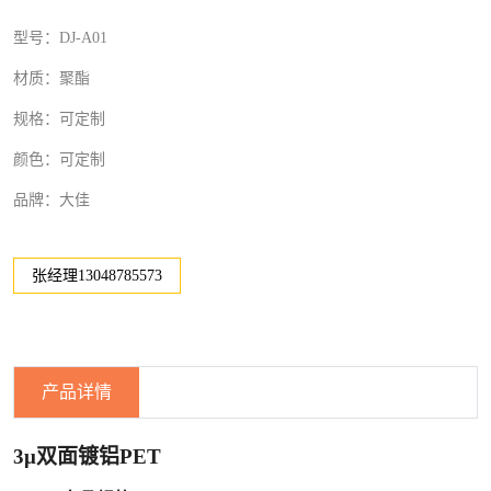
型号：DJ-A01
材质：聚酯
规格：可定制
颜色：可定制
品牌：大佳
张经理13048785573
产品详情
3μ双面镀铝PET