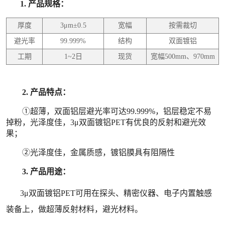
1.
产品规格：
厚度
3μm±0.5
宽幅
按需裁切
避光率
99.999%
结构
双面镀铝
工期
1~2日
现货
宽幅500mm、970mm
2.
产品特点：
①超薄，双面铝层避光率可达99.999%，铝层稳定不易
掉粉，光泽度佳，
3μ双面镀铝PET
有优良的反射和避光效
果；
②光泽度佳，金属质感，镀铝膜具有阻隔性
3.
产品用途：
3μ双面镀铝PET
可用在探头、精密仪器、电子内置触感
装备上，做超薄反射材料，避光材料。