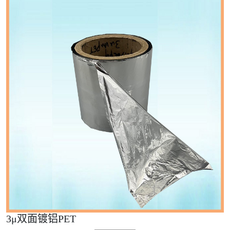
3μ双面镀铝PET