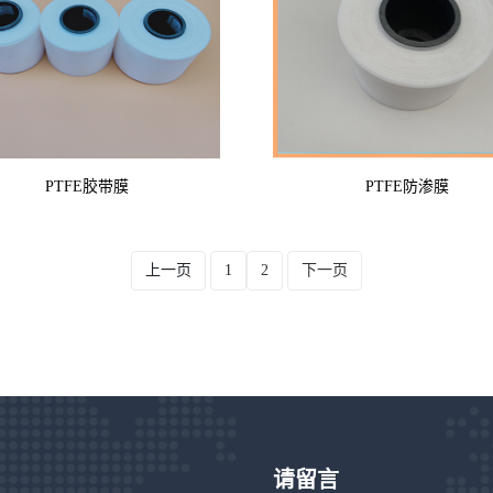
PTFE胶带膜
PTFE防渗膜
上一页
1
2
下一页
请留言